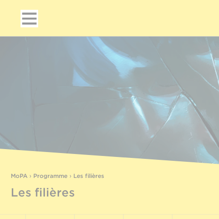
MoPA
›
Programme
›
Les filières
Les filières