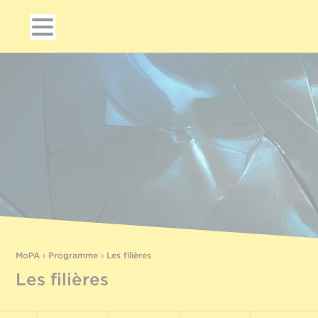
MoPA
›
Programme
›
Les filières
Les filières