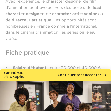
Avec l’expérience, le character designer de film
d’animation peut évoluer vers des postes de
lead
character designer
, de
character artist senior
ou
de
directeur artistique
. Les opportunités sont
nombreuses en France comme à l’international,
dans le cinéma d’animation, les séries ou le jeu
vidéo.
Fiche pratique
Salaire débutant
: entre 30 000 et 40 000 €
brut/an
Lieux d’exercice
: studios d’animation, cinéma,
séries animées
Qualités clés
: dessin, créativité, sens de
l’observation, culture visuelle