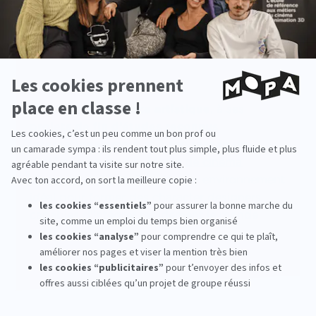
Le plus MoPA
Grâce à son
exigence artistique
, à ses
projets de fin d’études reconnus
internationalement
et à son
réseau de
diplômés en studio
,
l’école de cinéma
d’animation 3D
MoPA
offre un environnement
idéal pour former des character designers
capables d’intégrer rapidement le monde
professionnel.