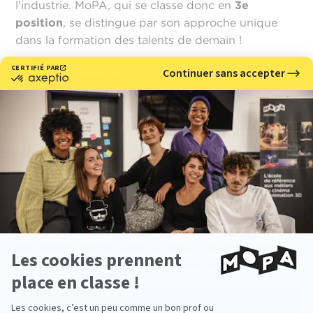
l'industrie. MoPA, qui se classe donc en
3e
position
, se distingue par son approche unique
dans la formation des talents de demain !
Une reconnaissance prestigieuse pour l'école MoPA
Se classer parmi les trois meilleures écoles dans la
catégorie
Animation et Création Numérique
est un véritable gage de qualité pour les étudiants
qui choisissent cette école pour se former aux
métiers du cinéma d'animation. Ce classement
illustre l’engagement de MoPA dans la qualité de
son enseignement, sa capacité à s’adapter aux
évolutions technologiques, et sa volonté de former
des professionnels prêts à relever les défis d’un
secteur en perpétuelle transformation.
Voir le classement