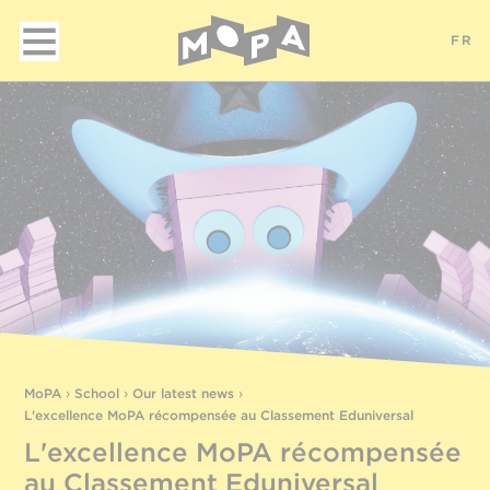
FR
MoPA
›
School
›
Our latest news
›
L'excellence MoPA récompensée au Classement Eduniversal
L'excellence MoPA récompensée
au Classement Eduniversal