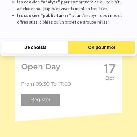
Would you like to learn more about our 3D and stop
motion animation school?
Come meet us at our upcoming events.
17
Open Day
Oct
From 09:30 To 17:00
Register