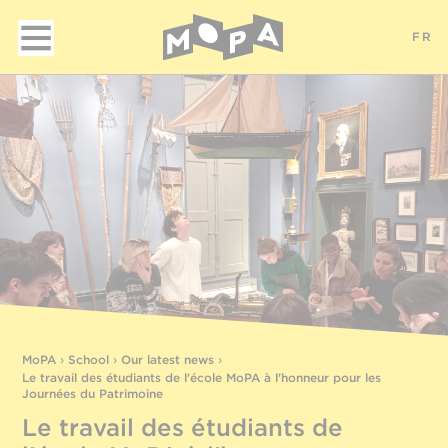
FR
MoPA
›
School
›
Our latest news
›
Le travail des étudiants de l'école MoPA à l'honneur pour les
Journées du Patrimoine
Le travail des étudiants de