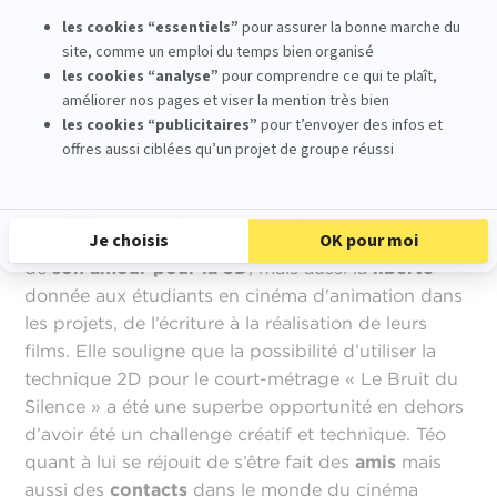
caméras sous différents angles. Un choix artistique
puissant qui
humanise
la parole, et nous force à
regarder les choses en face
.
Donner la parole à nos
étudiants d'animation 3D
Violette
retient surtout de ses années d’études à
l’école de cinéma d’animation MoPA la naissance
de
son amour pour la 3D
, mais aussi la
liberté
donnée aux étudiants en cinéma d'animation dans
les projets, de l’écriture à la réalisation de leurs
films. Elle souligne que la possibilité d’utiliser la
technique 2D pour le court-métrage « Le Bruit du
Silence » a été une superbe opportunité en dehors
d’avoir été un challenge créatif et technique. Téo
quant à lui se réjouit de s’être fait des
amis
mais
aussi des
contacts
dans le monde du cinéma