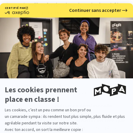
leur style
naïf
,
enfantin
,
absurde
,
coloré
et
drôle
dénote avec le personnage principal et le sujet du
film. Ce
contraste violent
nous plonge ainsi petit à
petit dans le
sentiment amer de l’injustice
.
Une grosse
difficulté
du film fut de réussir à
représenter toutes les femmes
sous les traits d’un
seul personnage, et c’est Dora qui a su relever ce
défi. Elle se souvient avoir imaginé et crayonné ses
idées pendant près de deux mois jusqu’à ce qu’un
dessin se révèle. Pour l’équipe, ce fut une évidence
: en voyant le croquis, ils sont su que c’était cette
représentation de Maryline qui porterait le discours.
Afin de conserver la
puissance émotionnelle
du
concept imaginé par Dora pour représenter
Maryline, l’équipe a décidé d’
incruster en tant que
texture les yeux d’une actrice
filmés par plusieurs