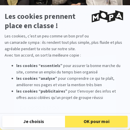
Vous souhaitez en savoir plus sur notre école de
cinéma d'animation 3D et stop motion ?
Venez nous rencontrer lors de nos prochains
événements.
17
Journée
Portes
oct.
Ouvertes
De 09:30 à 17:00
Je m'inscris