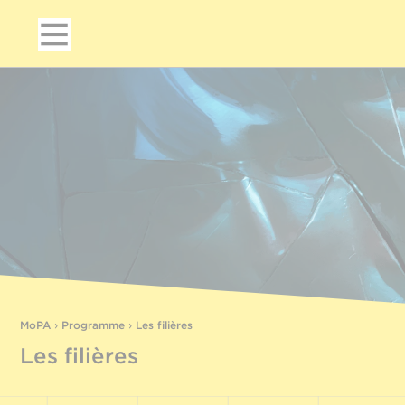
MoPA
›
Programme
›
Les filières
Les filières