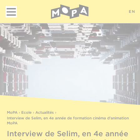
EN
MoPA
›
Ecole
›
Actualités
›
Interview de Selim, en 4e année de formation cinéma d'animation
MoPA
Interview de Selim, en 4e année