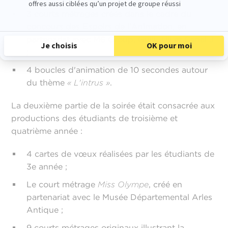
3 courts métrages créés dans le cadre du
concours des Espoirs de l'Animation, en
partenariat avec M6 Group, Gulli, Tiji et Canal J
;
4 boucles d'animation de 10 secondes autour
du thème
« L'intrus »
.
La deuxième partie de la soirée était consacrée aux
productions des étudiants de troisième et
quatrième année :
4 cartes de vœux réalisées par les étudiants de
3e année ;
Le court métrage
Miss Olympe
, créé en
partenariat avec le Musée Départemental Arles
Antique ;
9 courts métrages originaux illustrant la