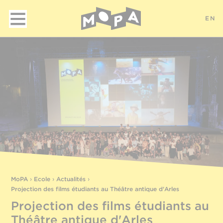
EN
MoPA
›
Ecole
›
Actualités
›
Projection des films étudiants au Théâtre antique d'Arles
Projection des films étudiants au
Théâtre antique d'Arles