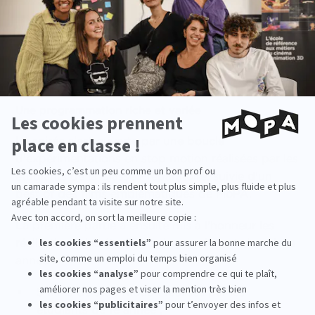
Une publication partagée par École MoPA (@ecole_mopa)
Une programmation riche et variée
La soirée s'est ouverte par une boucle
d'expérimentations en stop motion réalisées par les
étudiants de la Classe Préparatoire, suivie d'un
best of des films emblématiques de MoPA.
La première partie a ensuite mis à l'honneur les
réalisations des étudiants de première et deuxième
année :
5 films de stop motion réalisés par les
étudiants de 1e année ;