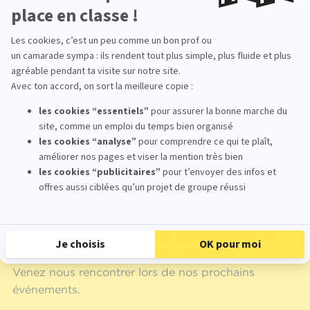
dans leur carrière professionnelle, en
France
comme à
l’international
, leur permettant ainsi de
briller
au sein des meilleurs studios de cinéma
d’animation 3D
.
Nous rencontrer
Vous souhaitez en savoir plus sur notre école de
cinéma d'animation 3D et stop motion ?
Venez nous rencontrer lors de nos prochains
événements.