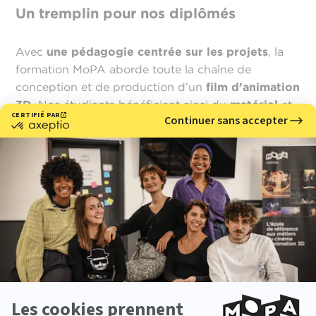
Un tremplin pour nos diplômés
Avec
une pédagogie centrée sur les projets
, la
formation MoPA aborde toute la chaîne de
conception et de production d’un
film d’animation
3D
. Nos étudiants bénéficient ainsi du
matériel
et
des
logiciels
utilisés dans
les studios de
production
, formés par des
professionnels
du
secteur transmettant
compétences
et
expérience
.
À travers les jurys de fin d’année ou des
événements tels que le
MIFA
au
Festival
d’Annecy
, nos étudiants ont la chance de
rencontrer de
potentiels futurs employeurs
à qui
ils peuvent montrer
l’étendue de leur talent
.
Avec cette
reconnaissance par l'État
et
l’
obtention du Visa
pour le diplôme, nos étudiants
accèdent à un véritable
tremplin
pour se lancer