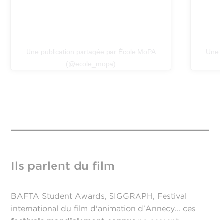
Une publication partagée par École MoPA
Une 
(@ecole_mopa)
Ils parlent du film
BAFTA Student Awards, SIGGRAPH, Festival
international du film d'animation d'Annecy... ces