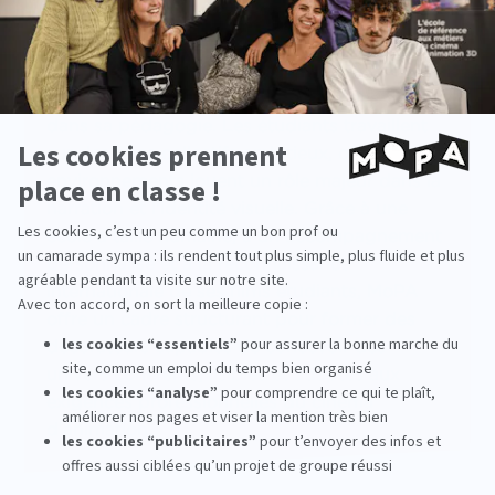
Le plus MoPA
L’école de cinéma d’animation MoPA
accorde
une place centrale à la conception des décors
dans sa pédagogie. Les étudiants travaillent
sur des films collectifs ambitieux, où les
environnements jouent un rôle majeur dans la
narration et l’identité visuelle. Grâce à une
école à taille humaine, à un accompagnement
personnalisé et à la reconnaissance
internationale de ses films étudiants, MoPA
offre un cadre structurant pour former des
décorateurs capables de concevoir des
univers cohérents, lisibles et adaptés aux
exigences professionnelles du cinéma
d’animation.