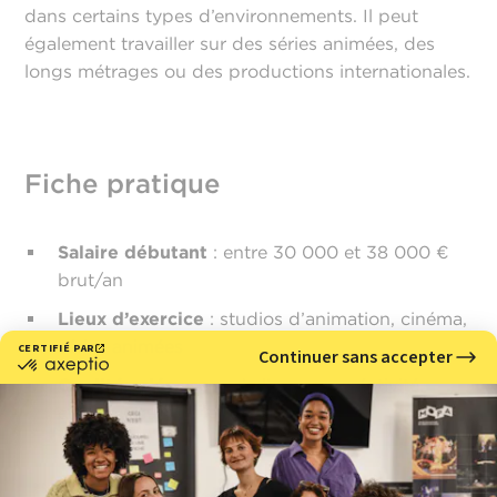
dans certains types d’environnements. Il peut
également travailler sur des séries animées, des
longs métrages ou des productions internationales.
Fiche pratique
Salaire débutant
: entre 30 000 et 38 000 €
brut/an
Lieux d’exercice
: studios d’animation, cinéma,
séries animées
Qualités clés
: sens de l’espace, créativité,
culture visuelle, rigueur