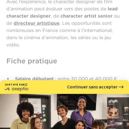
Avec l’expérience, le character designer de film
d’animation peut évoluer vers des postes de
lead
character designer
, de
character artist senior
ou
de
directeur artistique
. Les opportunités sont
nombreuses en France comme à l’international,
dans le cinéma d’animation, les séries ou le jeu
vidéo.
Fiche pratique
Salaire débutant
: entre 30 000 et 40 000 €
brut/an
Lieux d’exercice
: studios d’animation, cinéma,
séries animées
Qualités clés
: dessin, créativité, sens de
l’observation, culture visuelle