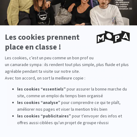
Le plus MoPA
Grâce à son
exigence artistique
, à ses
projets de fin d’études reconnus
internationalement
et à son
réseau de
diplômés en studio
,
l’école de cinéma
d’animation 3D
MoPA
offre un environnement
idéal pour former des character designers
capables d’intégrer rapidement le monde
professionnel.