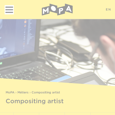
EN
MoPA
›
Métiers
›
Compositing artist
Compositing artist