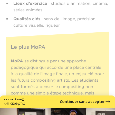
Lieux d’exercice
: studios d’animation, cinéma,
séries animées
Qualités clés
: sens de l’image, précision,
culture visuelle, rigueur
Le plus MoPA
MoPA
se distingue par une approche
pédagogique qui accorde une place centrale
à la qualité de l’image finale, un enjeu clé pour
les futurs compositing artists. Les étudiants
sont formés à penser le compositing non
comme une simple étape technique, mais
comme un véritable outil de narration et de
mise en scène.