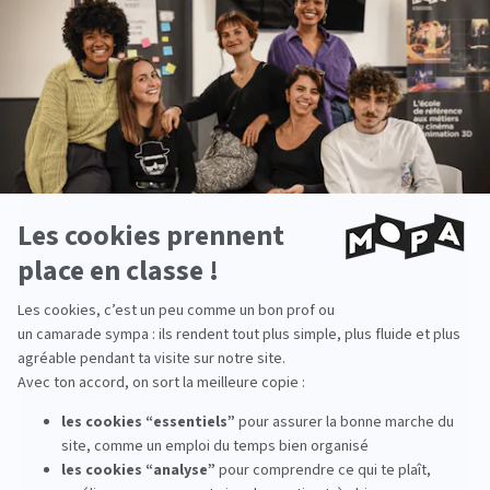
En travaillant sur des
films collectifs
complets
, ils apprennent à assembler
l’ensemble des éléments visuels — animation,
lighting, effets et décors — afin de produire
une image cohérente, lisible et
émotionnellement impactante.
Avec
plus de 25 ans d’expérience
, un
diplôme d'Expert en conception réalisation
et animation 3D
visé par le Ministre de
l'enseignement supérieur
(BAC+5, RNCP
Niveau 7)
et une
forte reconnaissance
internationale
, MoPA bénéficie d’une
excellente réputation auprès des studios.
Les nombreux
prix remportés par les films
étudiants
et la présence de diplômés dans
des studios de référence comme
Illumination